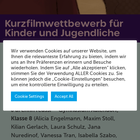
Kurzfilmwettbewerb für
Kinder und Jugendliche
Wir verwenden Cookies auf unserer Website, um
Ihnen die relevanteste Erfahrung zu bieten, indem wir
Die Preisträger stehen
uns an Ihre Präferenzen erinnern und Besuche
wiederholen. Indem Sie auf „Alle akzeptieren“ klicken,
fest | Les lauréats sont
stimmen Sie der Verwendung ALLER Cookies zu. Sie
können jedoch die „Cookie-Einstellungen“ besuchen,
connus
um eine kontrollierte Einwilligung zu erteilen.
Cookie Settings
Accept All
Preisträger Altersgruppe bis 15:
J’ai enfin réussi
–
Gymnasium Aulendorf,
Klasse 8
(Alicia Engelmann, Maxim Stoll,
Kilian Gerlach, Laura Schulz, Jana
Nuredinof, Vanessa Tran, Isabella Szabo,