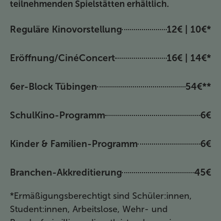
teilnehmenden Spielstätten erhältlich.
Reguläre Kinovorstellung
12€ | 10€*
Eröffnung/CinéConcert
16€ | 14€*
6er-Block Tübingen
54€**
SchulKino-Programm
6€
Kinder & Familien-Programm
6€
Branchen-Akkreditierung
45€
*Ermäßigungsberechtigt sind Schüler:innen,
Student:innen, Arbeitslose, Wehr- und