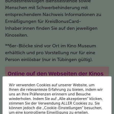
Bundesfreiwilligen dienstleistende sowie
Menschen mit Schwerbehinderung mit
entsprechendem Nachweis Informationen zu
Ermäßigungen für KreisBonusCard-
Inhaber:innen finden Sie auf den jeweiligen
Kinoseiten.
**6er-Blöcke sind vor Ort im Kino Museum
erhältlich und pro Vorstellung nur für eine
Person einlösbar (nur in Tübingen gültig).
Online auf den Webseiten der Kinos
Kino Museum und Kino Blaue Brücke
Wir verwenden Cookies auf unserer Website, um
Ihnen die relevanteste Erfahrung zu bieten, indem wir
www.tuebinger-kinos.de
uns an Ihre Präferenzen erinnern und Besuche
wiederholen. Indem Sie auf „Alle akzeptieren“ klicken,
Kino Atelier Tübingen
stimmen Sie der Verwendung ALLER Cookies zu. Sie
www.kinoatelier.de
können jedoch die „Cookie-Einstellungen“ besuchen,
um eine kontrollierte Einwilligung zu erteilen.