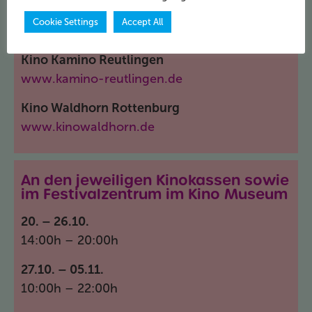
Kino atelier am bollwerk
Cookie Settings
Accept All
www.arthaus-kino.de
Kino Kamino Reutlingen
www.kamino-reutlingen.de
Kino Waldhorn Rottenburg
www.kinowaldhorn.de
An den jeweiligen Kinokassen sowie
im Festivalzentrum im Kino Museum
20. – 26.10.
14:00h – 20:00h
27.10. – 05.11.
10:00h – 22:00h