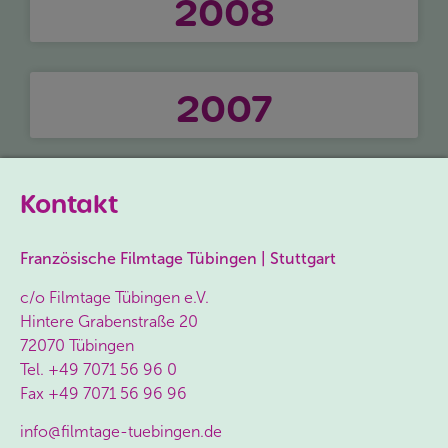
2008
2007
Kontakt
Französische Filmtage Tübingen | Stuttgart
c/o Filmtage Tübingen e.V.
Hintere Grabenstraße 20
72070 Tübingen
Tel.
+49 7071 56 96 0
Fax
+49 7071 56 96 96
info@filmtage-tuebingen.de