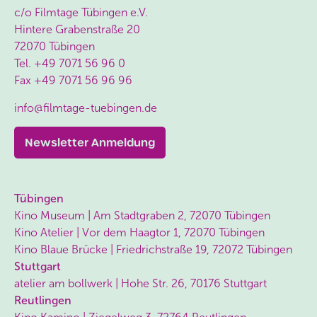
c/o Filmtage Tübingen e.V.
um eine kontrollierte Einwilligung zu erteilen.
Hintere Grabenstraße 20
Cookie Settings
Accept All
72070 Tübingen
Tel.
+49 7071 56 96 0
Fax
+49 7071 56 96 96
info@filmtage-tuebingen.de
Newsletter Anmeldung
Tübingen
Kino Museum | Am Stadtgraben 2, 72070 Tübingen
Kino Atelier | Vor dem Haagtor 1, 72070 Tübingen
Kino Blaue Brücke | Friedrichstraße 19, 72072 Tübingen
Stuttgart
atelier am bollwerk | Hohe Str. 26, 70176 Stuttgart
Reutlingen