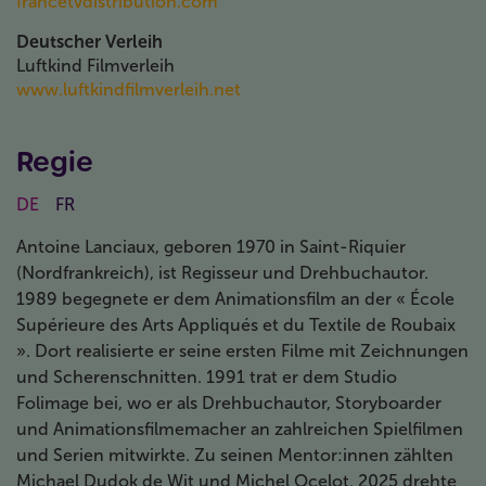
francetvdistribution.com
Deutscher Verleih
Luftkind Filmverleih
www.luftkindfilmverleih.net
Regie
DE
FR
Antoine
Lanciaux
, geboren 1970 in Saint-
Riquier
(
Nordfrankreich
), ist
Regisseur
und
Drehbuchautor.
1989
bege
gnete er dem
Animations
film
an
der
«
É
cole
Supérieure des Arts
Appliqués
et du Textile de Roubaix
»
. Dort
realisierte
er
seine ersten Filme mit Zeichnungen
und Scherenschnitten.
1991 trat er dem Studio
Folimage
bei, wo er
als
Drehbuchautor,
Storyboarder
und Animat
ionsfilmemacher
an zahlreichen
Spielfilmen
und Serien
mit
wirkte.
Zu seinen
Mentor:innen
zählten
Michael
Dudok
de
Wit
und
Michel
Ocelo
t
.
2025
drehte