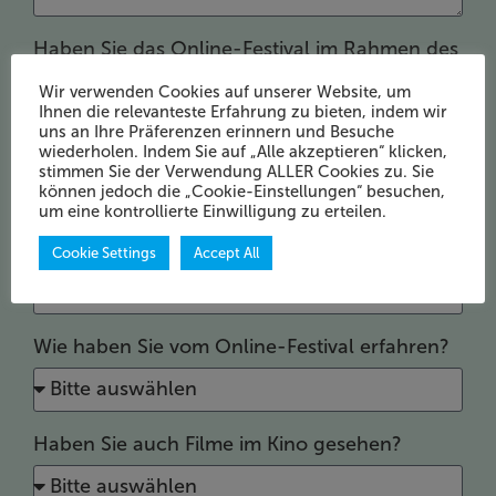
Haben Sie das Online-Festival im Rahmen des
Schulkinos genutzt?
Wir verwenden Cookies auf unserer Website, um
Ja
Nein
Ihnen die relevanteste Erfahrung zu bieten, indem wir
uns an Ihre Präferenzen erinnern und Besuche
War der Preis pro Film angemessen?
wiederholen. Indem Sie auf „Alle akzeptieren“ klicken,
stimmen Sie der Verwendung ALLER Cookies zu. Sie
können jedoch die „Cookie-Einstellungen“ besuchen,
um eine kontrollierte Einwilligung zu erteilen.
Wie bewerten Sie die Benutzerfreundlichkeit?
Cookie Settings
Accept All
Wie haben Sie vom Online-Festival erfahren?
Haben Sie auch Filme im Kino gesehen?