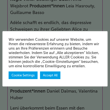
Wejsbrot
Produzent*innen
Leia Hasrouty,
Guillaume Basso
Adèle schafft es endlich, das depressive
Schweigen zu ihrer Geliebten Alice zu
brechen …
Wir verwenden Cookies auf unserer Website, um
Ihnen die relevanteste Erfahrung zu bieten, indem wir
Adèle parvient enfin à faire part de son
uns an Ihre Präferenzen erinnern und Besuche
mal-être à Alice, sa compagne…
wiederholen. Indem Sie auf „Alle akzeptieren“ klicken,
stimmen Sie der Verwendung ALLER Cookies zu. Sie
können jedoch die „Cookie-Einstellungen“ besuchen,
um eine kontrollierte Einwilligung zu erteilen.
Hunger I
Hunger
Cookie Settings
Accept All
Regie
Esra Laske, Jennifer Mallmann
Buch
Julia Cantuária
Produzent*innen
Daniel Dalmas, Valentina
Huber
Leni überkommt beim Essen mit den