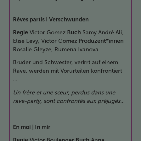
Rêves partis I
Verschwunden
Regie
Victor Gomez
Buch
Samy André Ali,
Elise Levy, Victor Gomez
Produzent*innen
Rosalie Gleyze, Rumena Ivanova
Bruder und Schwester, verirrt auf einem
Rave, werden mit Vorurteilen konfrontiert
…
Un frère et une sœur, perdus dans une
rave-party, sont confrontés aux préjugés…
En moi |
In mir
Regie
Victor Boulenger
Buch
Anna