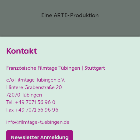
Eine ARTE-Produktion
Kontakt
Französische Filmtage Tübingen | Stuttgart
c/o Filmtage Tübingen e.V.
Hintere Grabenstraße 20
72070 Tübingen
Tel.
+49 7071 56 96 0
Fax
+49 7071 56 96 96
info@filmtage-tuebingen.de
Newsletter Anmeldung