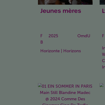
Jeunes mères
Jeunes mères –
T
Junge Mütter
F
,
2025
104
OmdU
F
B
Min.
I
Horizonte | Horizons
W
C
I