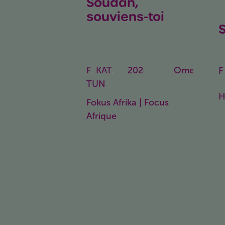
Soudan,
souviens-toi
Sudan,
Remember Us
U
F
,
KAT
,
2024
76
OmeU
F
TUN
Min.
H
Fokus Afrika | Focus
Afrique