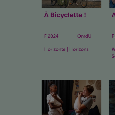
À Bicyclette !
A
Ride Away
A
F
2024
89 Min.
OmdU
F
Horizonte | Horizons
W
S