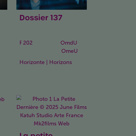
Dossier 137
Case 137
F
2025
116
OmdU
,
Min.
OmeU
Horizonte | Horizons
La petite