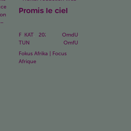
Promis le ciel
Promised Sky
F
,
KAT
,
2025
92
OmdU
,
TUN
Min.
OmfU
Fokus Afrika | Focus
Afrique