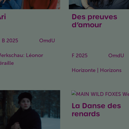
ri
Des preuves
ri
d’amour
15
Liebesbeweise
,
B
2025
88 Min.
OmdU
erkschau: Léonor
F
2025
97 Min.
OmdU
éraille
Horizonte | Horizons
La Danse des
renards
Wild Foxes