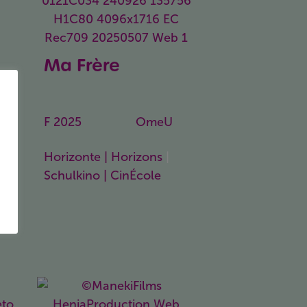
e
Ma Frère
Ma frère
F
2025
112 Min.
OmeU
Horizonte | Horizons
|
Schulkino | CinÉcole