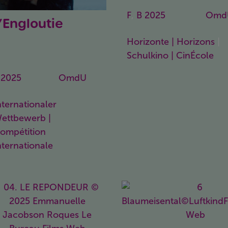
F
,
B
2025
90 Min.
Omd
L’Engloutie
he Girl in the
Horizonte | Horizons
|
Snow
Schulkino | CinÉcole
2025
98 Min.
OmdU
nternationaler
ettbewerb |
ompétition
nternationale