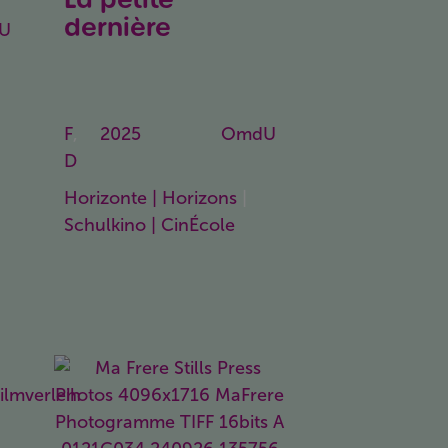
dernière
U
Die jüngste
Tochter
F
,
2025
107
OmdU
D
Min.
Horizonte | Horizons
|
Schulkino | CinÉcole