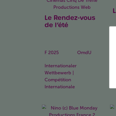
Le Rendez-vous
C
de l’été
Ein Sommer in
Paris
F
H
F
2025
77 Min.
OmdU
Internationaler
Wettbewerb |
Compétition
Internationale