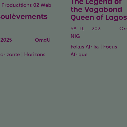
The Legend of
the Vagabond
Soulèvements
Queen of Lago
prisings
SA
,
D
,
2024
101
O
NIG
Min.
2025
105 Min.
OmdU
Fokus Afrika | Focus
Afrique
orizonte | Horizons