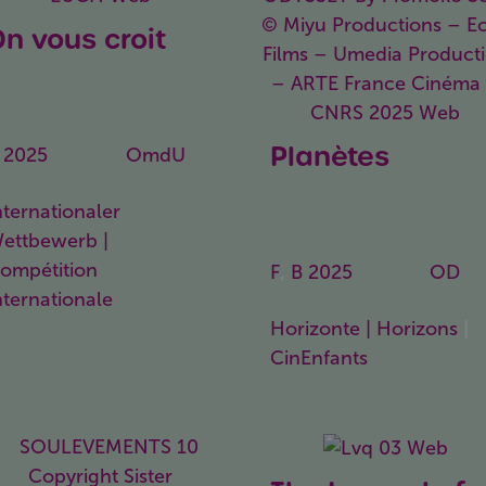
n vous croit
Wir glauben
euch
Planètes
2025
78 Min.
OmdU
Dandelion’s
Odyssey
nternationaler
ettbewerb |
ompétition
F
,
B
2025
75 Min.
OD
nternationale
Horizonte | Horizons
|
CinEnfants