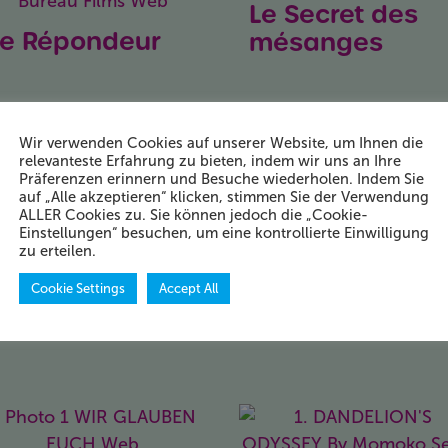
Le Secret des
Le Répondeur
mésanges
Guess Who’s
Die Schatzsuch
alling!
im
Blaumeisental
Wir verwenden Cookies auf unserer Website, um Ihnen die
2025
102 Min.
OmdU
relevanteste Erfahrung zu bieten, indem wir uns an Ihre
F
2025
77 Min.
DF
Präferenzen erinnern und Besuche wiederholen. Indem Sie
auf „Alle akzeptieren“ klicken, stimmen Sie der Verwendung
orizonte | Horizons
ALLER Cookies zu. Sie können jedoch die „Cookie-
CinEnfants
Einstellungen“ besuchen, um eine kontrollierte Einwilligung
zu erteilen.
Cookie Settings
Accept All