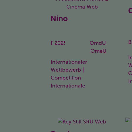
O
Nino
Nino
B
F
2025
97
OmdU
,
Min.
OmeU
I
Internationaler
W
Wettbewerb |
C
Compétition
I
Internationale