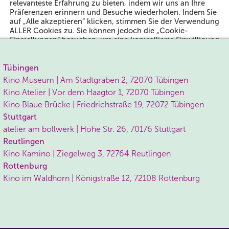
relevanteste Erfahrung zu bieten, indem wir uns an Ihre
Präferenzen erinnern und Besuche wiederholen. Indem Sie
auf „Alle akzeptieren“ klicken, stimmen Sie der Verwendung
ALLER Cookies zu. Sie können jedoch die „Cookie-
Einstellungen“ besuchen, um eine kontrollierte Einwilligung
zu erteilen.
Tübingen
Cookie Settings
Accept All
Kino Museum | Am Stadtgraben 2, 72070 Tübingen
Kino Atelier | Vor dem Haagtor 1, 72070 Tübingen
Kino Blaue Brücke | Friedrichstraße 19, 72072 Tübingen
Stuttgart
atelier am bollwerk | Hohe Str. 26, 70176 Stuttgart
Reutlingen
Kino Kamino | Ziegelweg 3, 72764 Reutlingen
Rottenburg
Kino im Waldhorn | Königstraße 12, 72108 Rottenburg