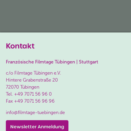
Kontakt
Französische Filmtage Tübingen | Stuttgart
c/o Filmtage Tübingen e.V.
Hintere Grabenstraße 20
72070 Tübingen
Tel.
+49 7071 56 96 0
Fax
+49 7071 56 96 96
info@filmtage-tuebingen.de
Newsletter Anmeldung