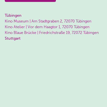
Tübingen
Kino Museum | Am Stadtgraben 2, 72070 Tübingen
Kino Atelier | Vor dem Haagtor 1, 72070 Tübingen
Kino Blaue Brücke | Friedrichstraße 19, 72072 Tübingen
Stuttgart
atelier am bollwerk | Hohe Str. 26, 70176 Stuttgart
Reutlingen
Kino Kamino | Ziegelweg 3, 72764 Reutlingen
Rottenburg
Kino im Waldhorn | Königstraße 12, 72108 Rottenburg