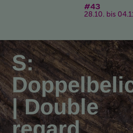
#43
28.10. bis 04.
S:
Doppelbeli
| Double
regard