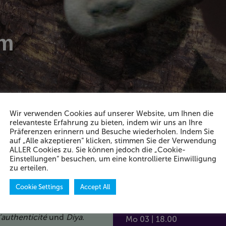
em
Wir verwenden Cookies auf unserer Website, um Ihnen die
relevanteste Erfahrung zu bieten, indem wir uns an Ihre
Präferenzen erinnern und Besuche wiederholen. Indem Sie
auf „Alle akzeptieren“ klicken, stimmen Sie der Verwendung
ALLER Cookies zu. Sie können jedoch die „Cookie-
Einstellungen“ besuchen, um eine kontrollierte Einwilligung
zu erteilen.
Mo 03
Cookie Settings
Accept All
aden wir zu einem »Fokus
S: atelier am bollwerk
l’authenticité
und
Diya
.
Mo 03 | 18.00