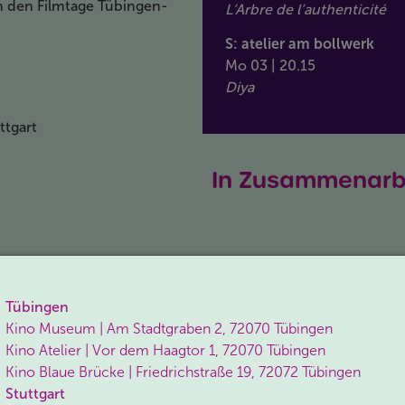
m den Filmtage Tübingen-
L‘Arbre de l‘authenticité
S: atelier am bollwerk
Mo 03 | 20.15
Diya
ttgart
In Zusammenarbe
Tübingen
Kino Museum | Am Stadtgraben 2, 72070 Tübingen
Kino Atelier | Vor dem Haagtor 1, 72070 Tübingen
Kino Blaue Brücke | Friedrichstraße 19, 72072 Tübingen
Stuttgart