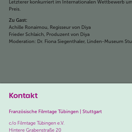
Letzterer konkurriert im Internationalen Wettbewerb u
Preis.
Zu Gast:
Achille Ronaimou, Regisseur von Diya
Frieder Schlaich, Produzent von Diya
Moderation: Dr. Fiona Siegenthaler, Linden-Museum Stu
Kontakt
Französische Filmtage Tübingen | Stuttgart
c/o Filmtage Tübingen e.V.
Hintere Grabenstraße 20